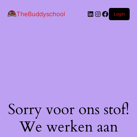
LinkedIn
Instagram
Facebook
TheBuddyschool
Login
Sorry voor ons stof!
We werken aan