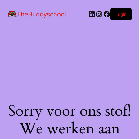
LinkedIn
Instagram
Facebook
TheBuddyschool
Login
Sorry voor ons stof!
We werken aan