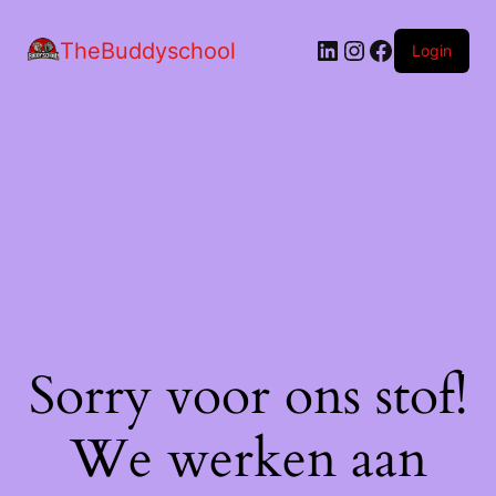
LinkedIn
Instagram
Facebook
TheBuddyschool
Login
Sorry voor ons stof!
We werken aan